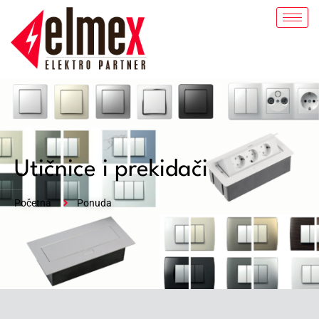
Utičnice i prekidači
Početna
Ponuda